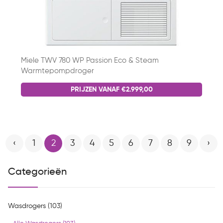
Miele TWV 780 WP Passion Eco & Steam
Warmtepompdroger
PRIJZEN VANAF €2.999,00
‹
1
2
3
4
5
6
7
8
9
›
Categorieën
Wasdrogers (103)