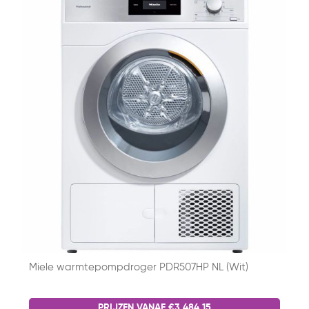
Miele warmtepompdroger PDR507HP NL (Wit)
PRIJZEN VANAF €3.484,15