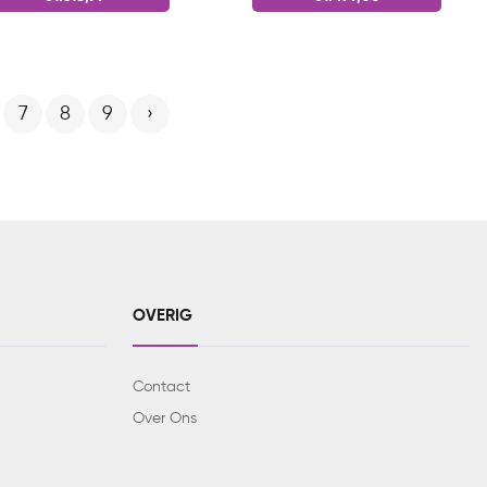
7
8
9
›
OVERIG
Contact
Over Ons