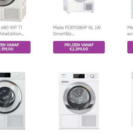
 680 WP T1
Miele PDR1108HP NL LW
Mi
iteEdition
SmartBiz
ex
ompdroger
Warmtepompdroger
ZEN VANAF
PRIJZEN VANAF
.519,00
€2.299,00