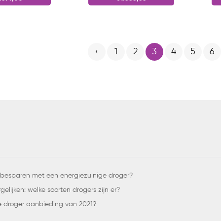
‹
1
2
3
4
5
6
 besparen met een energiezuinige droger?
elijken: welke soorten drogers zijn er?
e droger aanbieding van 2021?