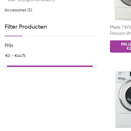
Was- Droogcombinaties (7)
Accessoires (5)
Filter Producten
Miele TWV
Passion Wh
warmtep
PRIJ
Prijs
€2