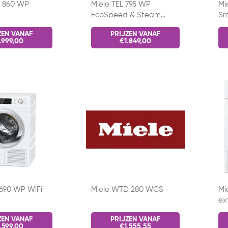
R 860 WP
Miele TEL 795 WP
Mi
EcoSpeed & Steam
Sm
Warmtepompdroger
ge
ZEN VANAF
PRIJZEN VANAF
Wit
.999,00
€1.849,00
 690 WP WiFi
Miele WTD 280 WCS
Mi
ex
ZEN VANAF
PRIJZEN VANAF
.599,00
€1.555,55