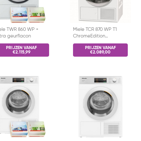
ele TWR 860 WP +
Miele TCR 870 WP T1
tra geurflacon
ChromeEdition
warmtepompdroger
PRIJZEN VANAF
PRIJZEN VANAF
€2.115,99
€2.089,00