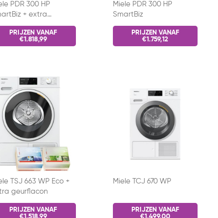
ele PDR 300 HP
Miele PDR 300 HP
artBiz + extra
SmartBiz
urflacon
PRIJZEN VANAF
PRIJZEN VANAF
€1.818,99
€1.759,12
ele TSJ 663 WP Eco +
Miele TCJ 670 WP
tra geurflacon
PRIJZEN VANAF
PRIJZEN VANAF
€1.518,99
€1.499,00