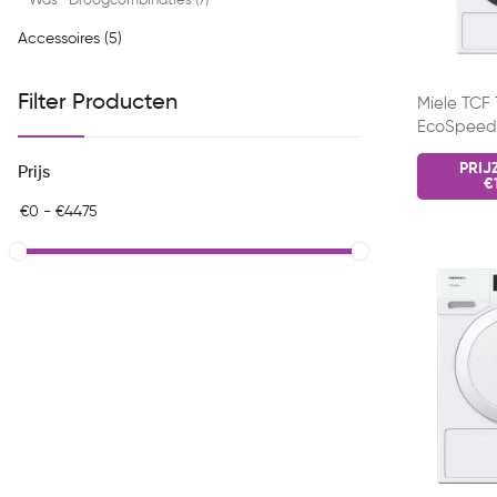
Was- Droogcombinaties (7)
Accessoires (5)
Filter Producten
Miele TCF
EcoSpeed
PRIJ
Prijs
€1