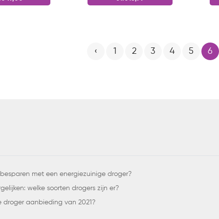
‹
1
2
3
4
5
6
 besparen met een energiezuinige droger?
elijken: welke soorten drogers zijn er?
e droger aanbieding van 2021?