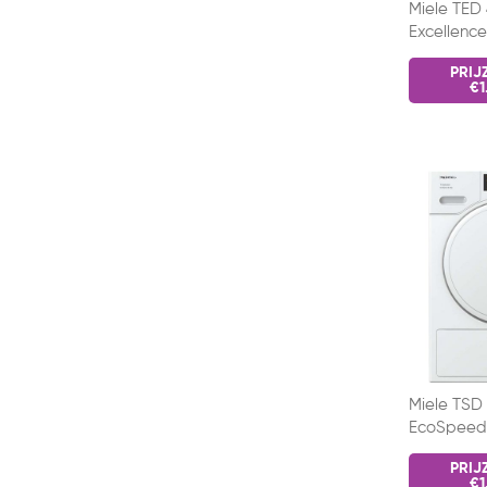
Miele TED
Excellence
ChromeEdi
PRIJ
warmtep
€1
Miele TSD
EcoSpeed
PRIJ
€1