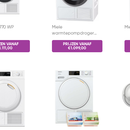
 770 WP
Miele
Mi
warmtepompdroger
TWF 640 WP
ZEN VANAF
PRIJZEN VANAF
.111,00
€1.099,00