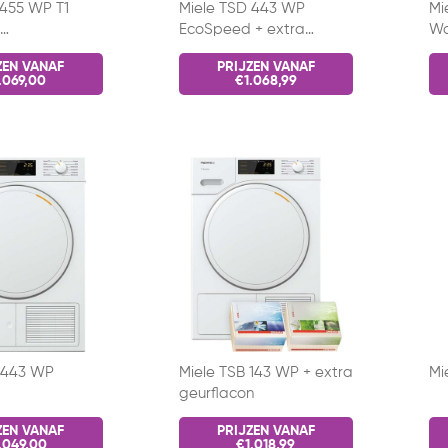
 455 WP T1
Miele TSD 443 WP
Mi
EcoSpeed + extra
Wa
tion
geurflacon
Wi
ZEN VANAF
PRIJZEN VANAF
ompdroger
.069,00
€1.068,99
 443 WP
Miele TSB 143 WP + extra
Mi
geurflacon
ZEN VANAF
PRIJZEN VANAF
.049,00
€1.018,99