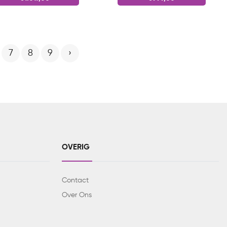
7
8
9
›
OVERIG
Contact
Over Ons