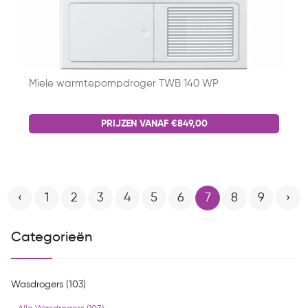
Miele warmtepompdroger TWB 140 WP
PRIJZEN VANAF €849,00
‹
1
2
3
4
5
6
7
8
9
›
Categorieën
Wasdrogers (103)