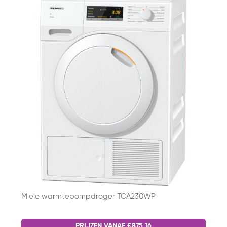
Miele warmtepompdroger TCA230WP
PRIJZEN VANAF €875,16