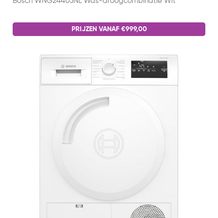
Bosch WNG24405NL Was-droogcombinatie Wit
PRIJZEN VANAF €999,00