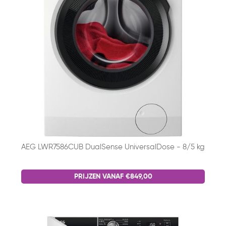
AEG LWR7586CUB DualSense UniversalDose - 8/5 kg
PRIJZEN VANAF €849,00