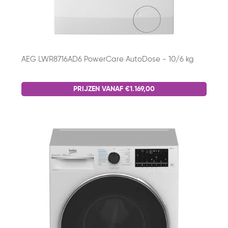
AEG LWR8716AD6 PowerCare AutoDose - 10/6 kg
PRIJZEN VANAF €1.169,00