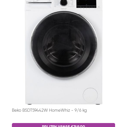
Beko B5DT59442W HomeWhiz - 9/6 kg