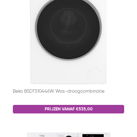
Beko B5DT510446W Was-droogcombinatie
PRIJZEN VANAF €535,00