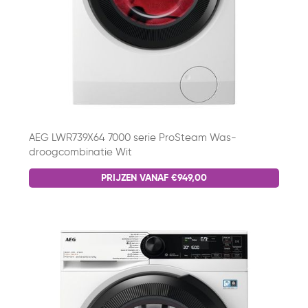
AEG LWR739X64 7000 serie ProSteam Was-
droogcombinatie Wit
PRIJZEN VANAF €949,00