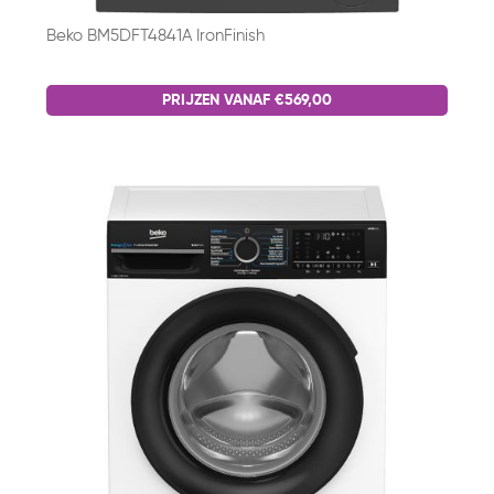
Beko BM5DFT4841A IronFinish
PRIJZEN VANAF €569,00