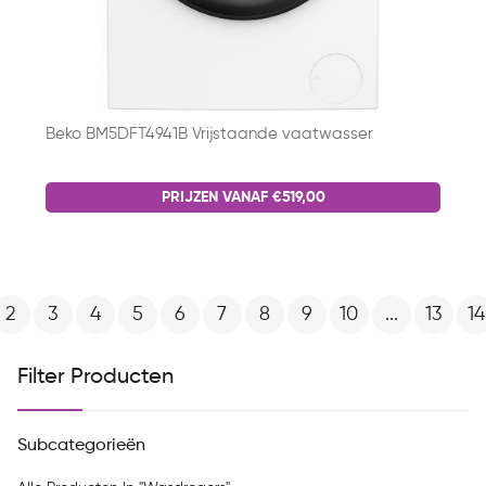
Beko BM5DFT4941B Vrijstaande vaatwasser
PRIJZEN VANAF €519,00
2
3
4
5
6
7
8
9
10
...
13
14
Filter Producten
Subcategorieën