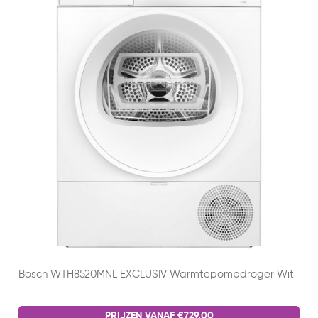
Bosch WTH8520MNL EXCLUSIV Warmtepompdroger Wit
PRIJZEN VANAF €729,00