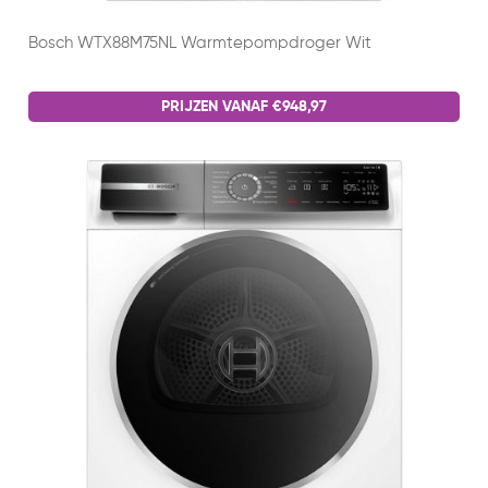
Bosch WTX88M75NL Warmtepompdroger Wit
PRIJZEN VANAF €948,97