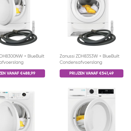
ZDH8300NW + BlueBuilt
Zanussi ZDH8353W + BlueBuilt
afvoerslang
Condensafvoerslang
ZEN VANAF €488,99
PRIJZEN VANAF €541,49