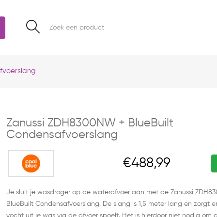
fvoerslang
Zanussi ZDH8300NW + BlueBuilt
Condensafvoerslang
€488,99
Je sluit je wasdroger op de waterafvoer aan met de Zanussi ZDH
BlueBuilt Condensafvoerslang. De slang is 1,5 meter lang en zorgt e
vocht uit je was via de afvoer spoelt. Het is hierdoor niet nodig o