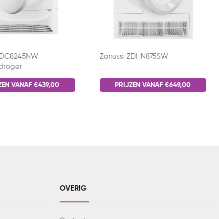
 ZDC8245NW
Zanussi ZDHN875SW
droger
ZEN VANAF €439,00
PRIJZEN VANAF €649,00
OVERIG