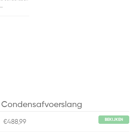
..
t Condensafvoerslang
BEKIJKEN
€488,99