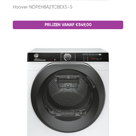
Hoover NDPEH8A2TCBEXS-S
PRIJZEN VANAF €549,00