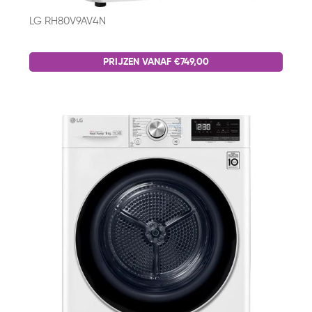
LG RH80V9AV4N
PRIJZEN VANAF €749,00