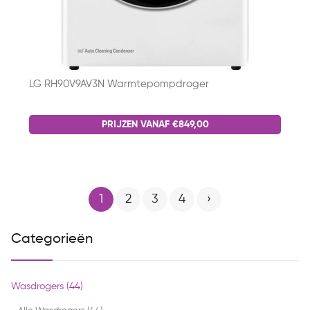
LG RH90V9AV3N Warmtepompdroger
PRIJZEN VANAF €849,00
1
2
3
4
›
Categorieën
Wasdrogers (44)