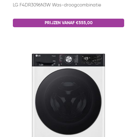
LG F4DR3096N3W Was-droogcombinatie
PRIJZEN VANAF €555,00