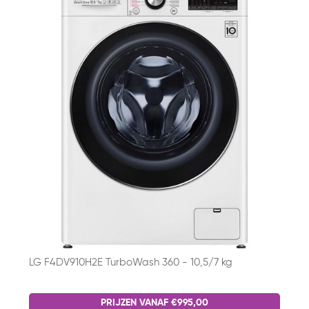
LG F4DV910H2E TurboWash 360 - 10,5/7 kg
PRIJZEN VANAF €995,00