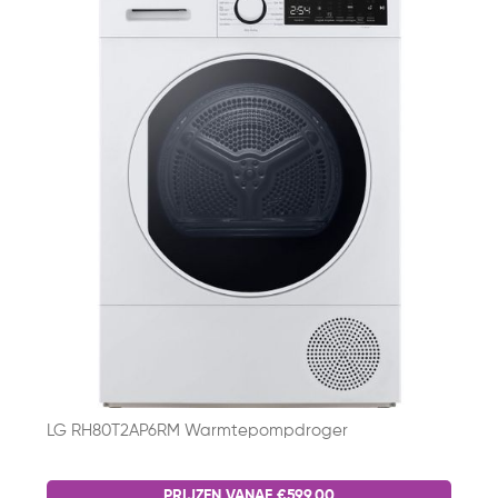
LG RH80T2AP6RM Warmtepompdroger
PRIJZEN VANAF €599,00