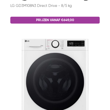
LG GD3M108N3 Direct Drive - 8/5 kg
PRIJZEN VANAF €649,00