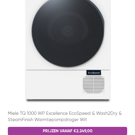
Miele TQ 1000 WP Excellence EcoSpeed & Wash2Dry &
SteamFinish Warmtepompdroger Wit
PRIJZEN VANAF €2.249,00