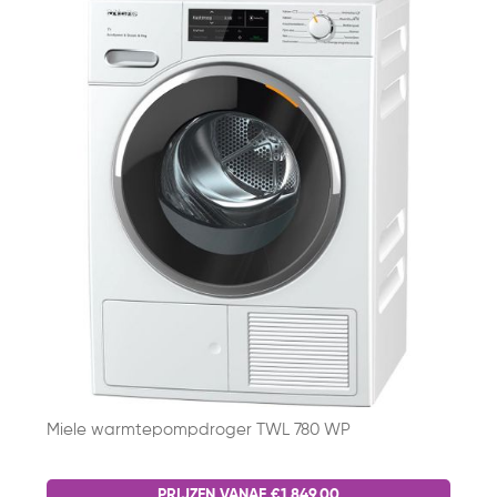
Miele warmtepompdroger TWL 780 WP
PRIJZEN VANAF €1.849,00