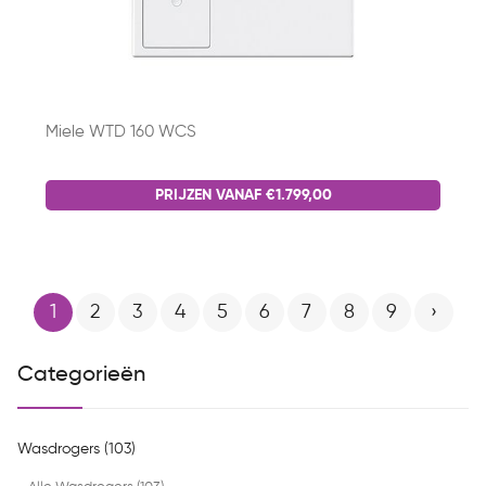
Miele WTD 160 WCS
PRIJZEN VANAF €1.799,00
1
2
3
4
5
6
7
8
9
›
Categorieën
Wasdrogers (103)