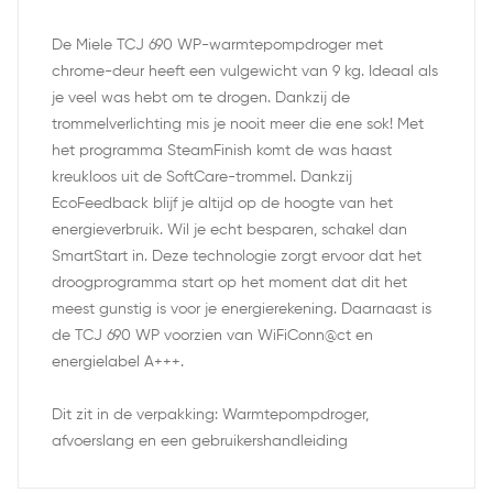
De Miele TCJ 690 WP-warmtepompdroger met
chrome-deur heeft een vulgewicht van 9 kg. Ideaal als
je veel was hebt om te drogen. Dankzij de
trommelverlichting mis je nooit meer die ene sok! Met
het programma SteamFinish komt de was haast
kreukloos uit de SoftCare-trommel. Dankzij
EcoFeedback blijf je altijd op de hoogte van het
energieverbruik. Wil je echt besparen, schakel dan
SmartStart in. Deze technologie zorgt ervoor dat het
droogprogramma start op het moment dat dit het
meest gunstig is voor je energierekening. Daarnaast is
de TCJ 690 WP voorzien van WiFiConn@ct en
energielabel A+++.
Dit zit in de verpakking: Warmtepompdroger,
afvoerslang en een gebruikershandleiding