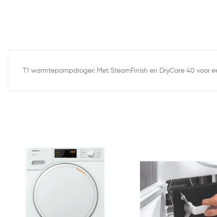
T1 warmtepompdroger: Met SteamFinish en DryCare 40 voor