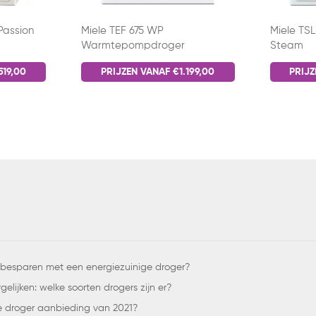
Passion
Miele TEF 675 WP
Miele TS
Warmtepompdroger
Steam
519,00
PRIJZEN VANAF €1.199,00
PRIJZ
 besparen met een energiezuinige droger?
elijken: welke soorten drogers zijn er?
e droger aanbieding van 2021?