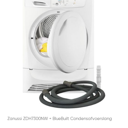
Zanussi ZDH7300NW + BlueBuilt Condensafvoerslang