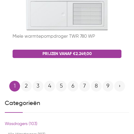
Miele warmtepompdroger TWR 780 WP
PRIJZEN VANAF €2.249,00
1
2
3
4
5
6
7
8
9
›
Categorieën
Wasdrogers (103)