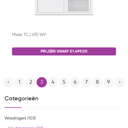
Miele TCJ 670 WP
PRIJZEN VANAF €1.499,00
‹
1
2
3
4
5
6
7
8
9
›
Categorieën
Wasdrogers (103)